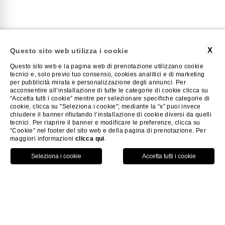
X
Questo sito web utilizza i cookie
Questo sito web e la pagina web di prenotazione utilizzano cookie
tecnici e, solo previo tuo consenso, cookies analitici e di marketing
per pubblicità mirata e personalizzazione degli annunci. Per
SUITE COMFORT
acconsentire all’installazione di tutte le categorie di cookie clicca su
“Accetta tutti i cookie” mentre per selezionare specifiche categorie di
cookie, clicca su "Seleziona i cookie"; mediante la “x” puoi invece
chiudere il banner rifiutando l’installazione di cookie diversi da quelli
tecnici. Per riaprire il banner e modificare le preferenze, clicca su
Una suite come casa tua, lusso a
“Cookie” nel footer del sito web e della pagina di prenotazione. Per
maggiori informazioni
clicca qui
.
Villa Cordevigo
HOME
SUITE COMFORT