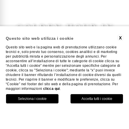
GOLDEN HOUR IN
VIGNA
X
Questo sito web utilizza i cookie
Questo sito web e la pagina web di prenotazione utilizzano cookie
Vivi un’esperienza unica e
tecnici e, solo previo tuo consenso, cookies analitici e di marketing
per pubblicità mirata e personalizzazione degli annunci. Per
acconsentire all’installazione di tutte le categorie di cookie clicca su
romantica, un incontro tra gusto
“Accetta tutti i cookie” mentre per selezionare specifiche categorie di
cookie, clicca su "Seleziona i cookie"; mediante la “x” puoi invece
e natura, un momento di pura
chiudere il banner rifiutando l’installazione di cookie diversi da quelli
tecnici. Per riaprire il banner e modificare le preferenze, clicca su
bellezza da gustare con
“Cookie” nel footer del sito web e della pagina di prenotazione. Per
maggiori informazioni
clicca qui
.
lentezza.
HOME
ESPERIENZE
GOLDEN HOUR IN VIGNA